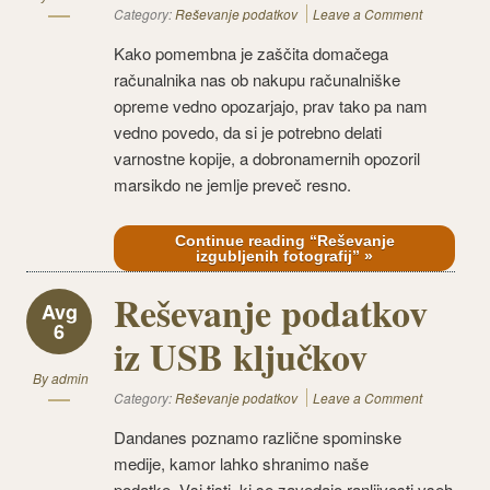
Category:
Reševanje podatkov
Leave a Comment
Kako pomembna je zaščita domačega
računalnika nas ob nakupu računalniške
opreme vedno opozarjajo, prav tako pa nam
vedno povedo, da si je potrebno delati
varnostne kopije, a dobronamernih opozoril
marsikdo ne jemlje preveč resno.
Continue reading “Reševanje
izgubljenih fotografij” »
Reševanje podatkov
Avg
6
iz USB ključkov
By
admin
Category:
Reševanje podatkov
Leave a Comment
Dandanes poznamo različne spominske
medije, kamor lahko shranimo naše
podatke. Vsi tisti, ki se zavedajo ranljivosti vseh