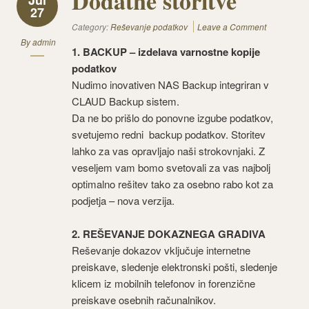
Dodatne storitve
Jul
27
Category:
Reševanje podatkov
Leave a Comment
By
admin
1. BACKUP – izdelava varnostne kopije
podatkov
Nudimo inovativen NAS Backup integriran v
CLAUD Backup sistem.
Da ne bo prišlo do ponovne izgube podatkov,
svetujemo redni backup podatkov. Storitev
lahko za vas opravljajo naši strokovnjaki. Z
veseljem vam bomo svetovali za vas najbolj
optimalno rešitev tako za osebno rabo kot za
podjetja – nova verzija.
2. REŠEVANJE DOKAZNEGA GRADIVA
Reševanje dokazov vključuje internetne
preiskave, sledenje elektronski pošti, sledenje
klicem iz mobilnih telefonov in forenzične
preiskave osebnih računalnikov.