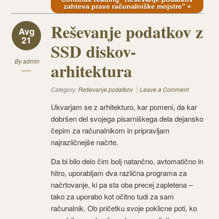
zahteva prave računalniške mojstre” »
Reševanje podatkov z
Avg
21
SSD diskov-
By
admin
arhitektura
Category:
Reševanje podatkov
Leave a Comment
Ukvarjam se z arhitekturo, kar pomeni, da kar
dobršen del svojega pisarniškega dela dejansko
čepim za računalnikom in pripravljam
najrazličnejše načrte.
Da bi bilo delo čim bolj natančno, avtomatično in
hitro, uporabljam dva različna programa za
načrtovanje, ki pa sta oba precej zapletena –
tako za uporabo kot očitno tudi za sam
računalnik. Ob pričetku svoje poklicne poti, ko