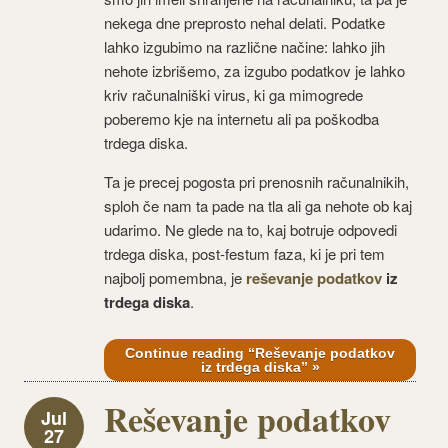
nekega dne preprosto nehal delati. Podatke
lahko izgubimo na različne načine: lahko jih
nehote izbrišemo, za izgubo podatkov je lahko
kriv računalniški virus, ki ga mimogrede
poberemo kje na internetu ali pa poškodba
trdega diska.
Ta je precej pogosta pri prenosnih računalnikih,
sploh če nam ta pade na tla ali ga nehote ob kaj
udarimo. Ne glede na to, kaj botruje odpovedi
trdega diska, post-festum faza, ki je pri tem
najbolj pomembna, je
reševanje podatkov
iz
trdega diska
.
Continue reading “Reševanje podatkov
iz trdega diska” »
Reševanje podatkov
Jul
27