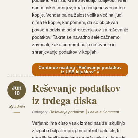
spominskih medijev, imajo narejene varnostne
kopije. Vendar pa na žalost velika večina ljudi
nima te kopije, kar pomeni, da so ob okvari
povsem odvisno od strokovnjakov za reševanje
podatkov. Takrat se navadno šele začnemo
zavedati, kako pomembno je reševanje in
shranjevanje podatkov v kopijah.
Continue reading “Reševanje podatkov
iz USB ključkov” »
Reševanje podatkov
Jun
10
iz trdega diska
By
admin
Category:
Reševanje podatkov
Leave a Comment
Verjetno ima čisto vsak izmed nas že izkušnjo
z izgubo bolj ali manj pomembnih datotek, ki
smo jih imeli shranjene na računalniku, ta pa je