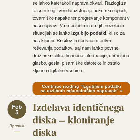
se lahko katerakoli naprava okvari. Razlogi za
to so mnogi, vendar izstopajo hekerski napadi,
tovarniške napake ter pregrevanje komponent v
naši napravi. V omenjenih in drugih neželenih
situacijah se lahko
izgubijo podatki
, ki so za
nas ključni. Rešitev je uporaba storitve
reševanja podatkov, saj nam lahko povrne
družinske slike, finančne informacije, shranjeno
glasbo, gesla, pisarniške datoteke in ostalo
ključno digitalno vsebino.
Continue reading “Izgubljeni podatki
na različnih računalniških napravah” »
Izdelava identičnega
Feb
5
diska – kloniranje
By
admin
diska